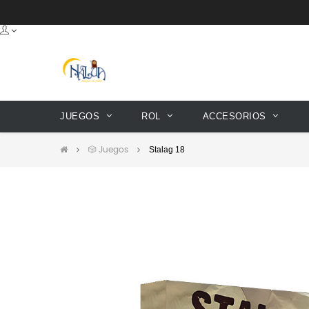
JUEGOS
ROL
ACCESORIOS
Stalag 18
🎲 Juegos