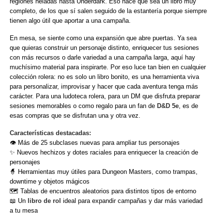
regiones heladas hasta Underdark. Eso hace que sea un libro muy
completo, de los que sí salen seguido de la estantería porque siempre
tienen algo útil que aportar a una campaña.
En mesa, se siente como una expansión que abre puertas. Ya sea
que quieras construir un personaje distinto, enriquecer tus sesiones
con más recursos o darle variedad a una campaña larga, aquí hay
muchísimo material para inspirarte. Por eso luce tan bien en cualquier
colección rolera: no es solo un libro bonito, es una herramienta viva
para personalizar, improvisar y hacer que cada aventura tenga más
carácter. Para una ludoteca rolera, para un DM que disfruta preparar
sesiones memorables o como regalo para un fan de
D&D 5e
, es de
esas compras que se disfrutan una y otra vez.
Características destacadas:
👁️ Más de 25 subclases nuevas para ampliar tus personajes
✨ Nuevos hechizos y dotes raciales para enriquecer la creación de
personajes
🧙 Herramientas muy útiles para Dungeon Masters, como trampas,
downtime y objetos mágicos
🗺️ Tablas de encuentros aleatorios para distintos tipos de entorno
📖 Un
libro de rol
ideal para expandir campañas y dar más variedad
a tu mesa