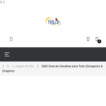
0
Navegación
☰
de
palanca
⚔️ Juegos de Rol
D&D Guia de Xanathar para Todo (Dungeons &
Dragons)