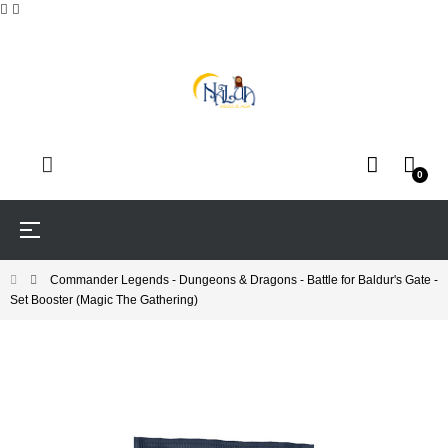
0
Navegación
☰
de
palanca
Commander Legends - Dungeons & Dragons - Battle for Baldur's Gate -
Set Booster (Magic The Gathering)