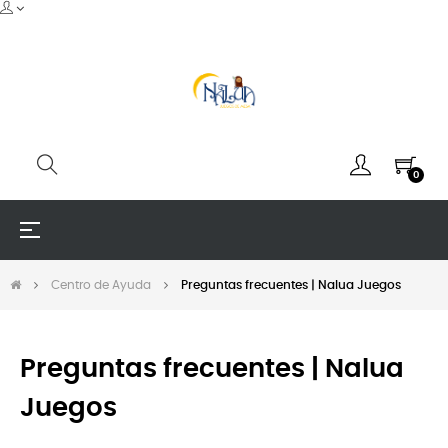
0
Navegación
☰
de
palanca
Centro de Ayuda
Preguntas frecuentes | Nalua Juegos
Preguntas frecuentes | Nalua
Juegos