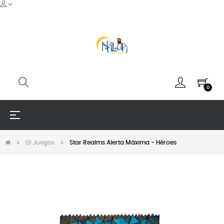
0
Navegación
☰
de
palanca
🎲 Juegos
Star Realms Alerta Máxima - Héroes