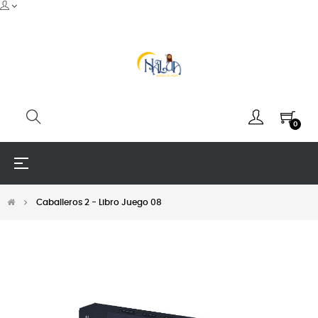
0
Navegación
☰
de
palanca
Caballeros 2 - Libro Juego 08