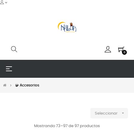
0
Navegación
☰
de
palanca
🧩 Accesorios

Seleccionar
Mostrando 73–97 de 97 productos